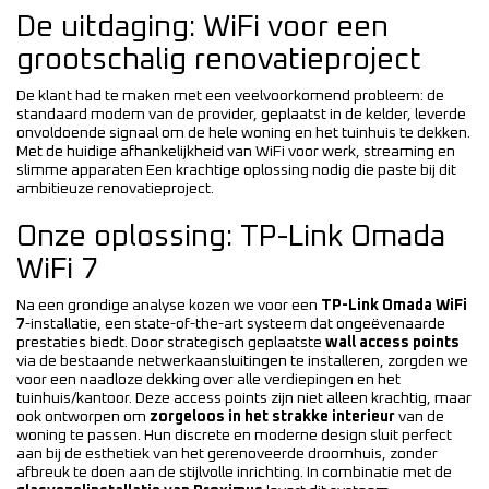
De uitdaging: WiFi voor een
grootschalig renovatieproject
De klant had te maken met een veelvoorkomend probleem: de
standaard modem van de provider, geplaatst in de kelder, leverde
onvoldoende signaal om de hele woning en het tuinhuis te dekken.
Met de huidige afhankelijkheid van WiFi voor werk, streaming en
slimme apparaten Een krachtige oplossing nodig die paste bij dit
ambitieuze renovatieproject.
Onze oplossing: TP-Link Omada
WiFi 7
Na een grondige analyse kozen we voor een
TP-Link Omada WiFi
7
-installatie, een state-of-the-art systeem dat ongeëvenaarde
prestaties biedt. Door strategisch geplaatste
wall access points
via de bestaande netwerkaansluitingen te installeren, zorgden we
voor een naadloze dekking over alle verdiepingen en het
tuinhuis/kantoor. Deze access points zijn niet alleen krachtig, maar
ook ontworpen om
zorgeloos in het strakke interieur
van de
woning te passen. Hun discrete en moderne design sluit perfect
aan bij de esthetiek van het gerenoveerde droomhuis, zonder
afbreuk te doen aan de stijlvolle inrichting. In combinatie met de