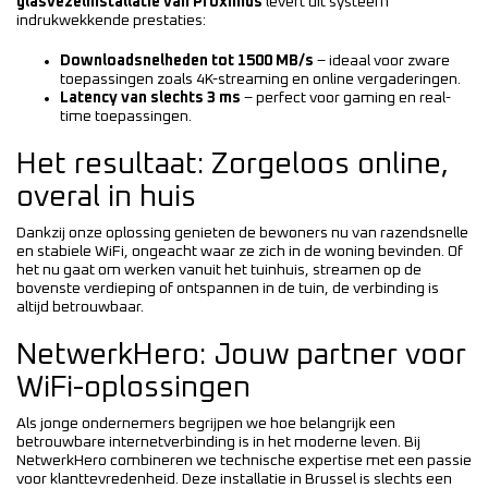
glasvezelinstallatie van Proximus
levert dit systeem
indrukwekkende prestaties:
Downloadsnelheden tot 1500 MB/s
– ideaal voor zware
toepassingen zoals 4K-streaming en online vergaderingen.
Latency van slechts 3 ms
– perfect voor gaming en real-
time toepassingen.
Het resultaat: Zorgeloos online,
overal in huis
Dankzij onze oplossing genieten de bewoners nu van razendsnelle
en stabiele WiFi, ongeacht waar ze zich in de woning bevinden. Of
het nu gaat om werken vanuit het tuinhuis, streamen op de
bovenste verdieping of ontspannen in de tuin, de verbinding is
altijd betrouwbaar.
NetwerkHero: Jouw partner voor
WiFi-oplossingen
Als jonge ondernemers begrijpen we hoe belangrijk een
betrouwbare internetverbinding is in het moderne leven. Bij
NetwerkHero combineren we technische expertise met een passie
voor klanttevredenheid. Deze installatie in Brussel is slechts een